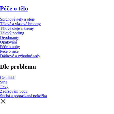
Péče o tělo
Sprchové gely a oleje
Tělové a vlasové broomy
Tělové oleje a krémy
Tělový peeling
Deodoranty
Opalování
Péče o nohy
Péče o ruce
Dárkové a výhodné sady
Dle problému
Celulitida
Strie
Jizvy
Zadržování vody
Suchá a popraskaná pokožka