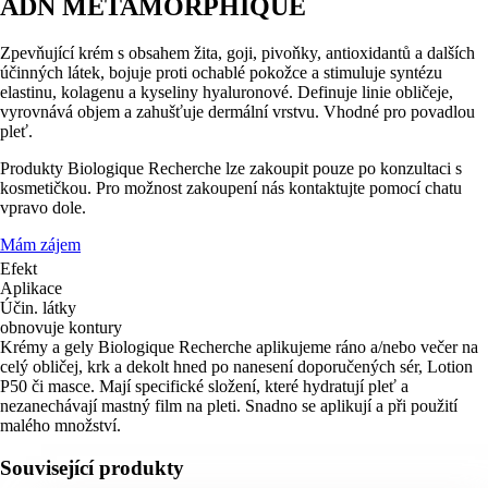
ADN METAMORPHIQUE
Zpevňující krém s obsahem žita, goji, pivoňky, antioxidantů a dalších
účinných látek, bojuje proti ochablé pokožce a stimuluje syntézu
elastinu, kolagenu a kyseliny hyaluronové. Definuje linie obličeje,
vyrovnává objem a zahušťuje dermální vrstvu. Vhodné pro povadlou
pleť.
Produkty Biologique Recherche lze zakoupit pouze po konzultaci s
kosmetičkou. Pro možnost zakoupení nás kontaktujte pomocí chatu
vpravo dole.
Mám zájem
Efekt
Aplikace
Účin. látky
obnovuje kontury
Krémy a gely Biologique Recherche aplikujeme ráno a/nebo večer na
celý obličej, krk a dekolt hned po nanesení doporučených sér, Lotion
P50 či masce. Mají specifické složení, které hydratují pleť a
nezanechávají mastný film na pleti. Snadno se aplikují a při použití
malého množství.
Související produkty