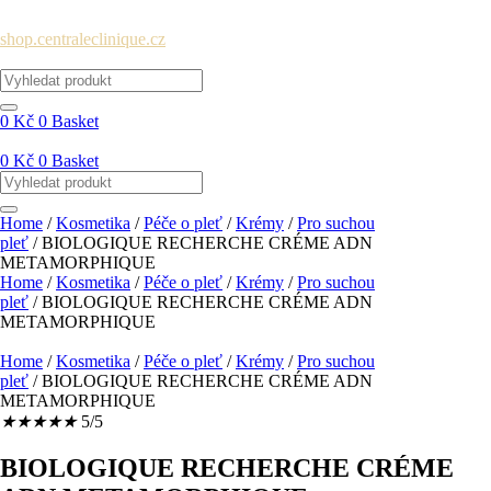
Skip
🛍️ Nový e-shop je tady! Vyzkoušejte náš nový internetový obchod na
to
shop.centraleclinique.cz
a nakupujte profesionální péči online.
content
0
Kč
0
Basket
0
Kč
0
Basket
Home
/
Kosmetika
/
Péče o pleť
/
Krémy
/
Pro suchou
pleť
/ BIOLOGIQUE RECHERCHE CRÉME ADN
METAMORPHIQUE
Home
/
Kosmetika
/
Péče o pleť
/
Krémy
/
Pro suchou
pleť
/ BIOLOGIQUE RECHERCHE CRÉME ADN
METAMORPHIQUE
Home
/
Kosmetika
/
Péče o pleť
/
Krémy
/
Pro suchou
pleť
/ BIOLOGIQUE RECHERCHE CRÉME ADN
METAMORPHIQUE
★
★
★
★
★
5/5
BIOLOGIQUE RECHERCHE CRÉME