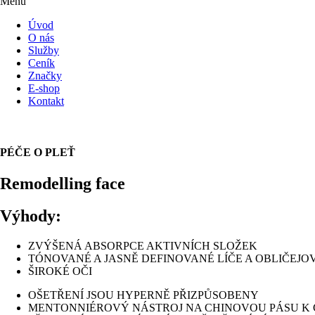
Menu
Úvod
O nás
Služby
Ceník
Značky
E-shop
Kontakt
PÉČE O PLEŤ
Remodelling face
Výhody:
ZVÝŠENÁ ABSORPCE AKTIVNÍCH SLOŽEK
TÓNOVANÉ A JASNĚ DEFINOVANÉ LÍČE A OBLIČEJOVÉ
ŠIROKÉ OČI
OŠETŘENÍ JSOU HYPERNĚ PŘIZPŮSOBENY
MENTONNIÉROVÝ NÁSTROJ NA CHINOVOU PÁSU K 